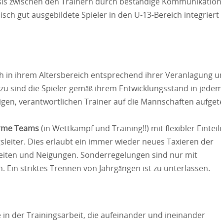
sis zwischen den Trainern durch beständige Kommunikatio
sch gut ausgebildete Spieler in den U-13-Bereich integriert
sich in ihrem Altersbereich entsprechend ihrer Veranlagung 
erzu sind die Spieler gemäß ihrem Entwicklungsstand in jede
ligen, verantwortlichen Trainer auf die Mannschaften aufgete
orme Teams
(in Wettkampf und Training!!) mit flexibler Eintei
leiter. Dies erlaubt ein immer wieder neues Taxieren der
keiten und Neigungen. Sonderregelungen sind nur mit
. Ein striktes Trennen von Jahrgängen ist zu unterlassen.
 in der Trainingsarbeit, die aufeinander und ineinander