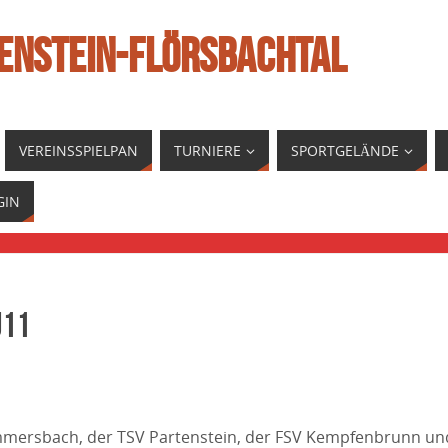
ENSTEIN-FLÖRSBACHTAL
VEREINSSPIELPAN
TURNIERE
SPORTGELÄNDE
GIN
U11
mmersbach, der TSV Partenstein, der FSV Kempfenbrunn un