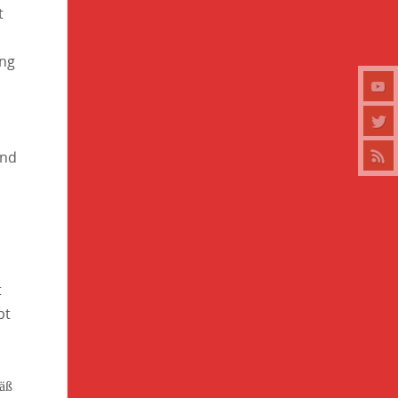
t
ung
.
und
t
pt
n
äß