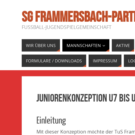
SG FRAMMERSBACH-PART
FUSSBALL-JUGENDSPIELGEMEINSCHAFT
WIR ÜBER UNS
MANNSCHAFTEN
AKTIVE
FORMULARE / DOWNLOADS
IMPRESSUM
LO
Juniorenkonzeption U7 bis 
Einleitung
Mit dieser Konzeption möchte der TuS Fra